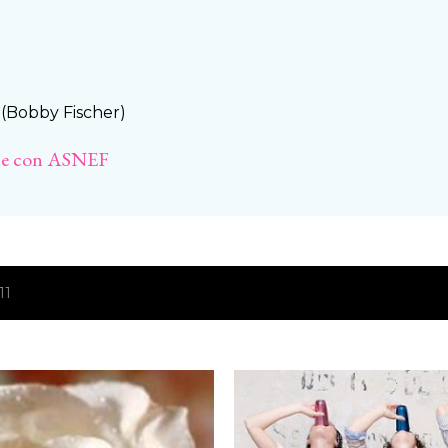
Ir al contenido principal
. (Bobby Fischer)
ine con ASNEF
11