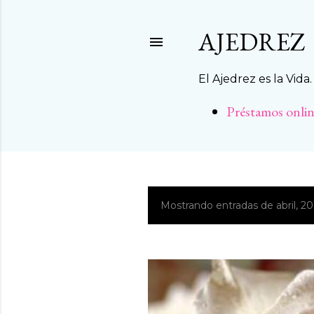
AJEDREZ
El Ajedrez es la Vida
Préstamos onl
Mostrando entradas de abril, 20
E
n
t
r