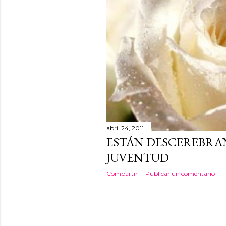
a
d
a
s
abril 24, 2011
ESTÁN DESCEREBRA
JUVENTUD
Compartir
Publicar un comentario