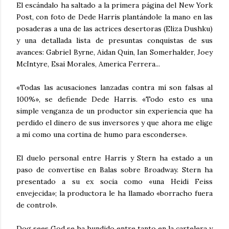
El escándalo ha saltado a la primera página del New York
Post, con foto de Dede Harris plantándole la mano en las
posaderas a una de las actrices desertoras (Eliza Dushku)
y una detallada lista de presuntas conquistas de sus
avances: Gabriel Byrne, Aidan Quin, Ian Somerhalder, Joey
McIntyre, Esai Morales, America Ferrera...
«Todas las acusaciones lanzadas contra mí son falsas al
100%», se defiende Dede Harris. «Todo esto es una
simple venganza de un productor sin experiencia que ha
perdido el dinero de sus inversores y que ahora me elige
a mí como una cortina de humo para esconderse».
El duelo personal entre Harris y Stern ha estado a un
paso de convertise en Balas sobre Broadway. Stern ha
presentado a su ex socia como «una Heidi Feiss
envejecida»; la productora le ha llamado «borracho fuera
de control».
Dog sees God se ha hundido entre tanto en la cartelera y